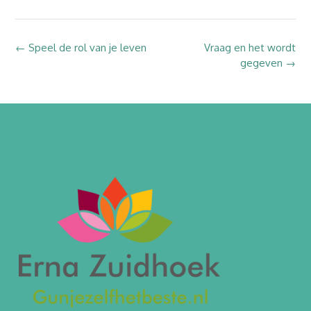
Bericht
←
Speel de rol van je leven
Vraag en het wordt
gegeven
→
navigatie