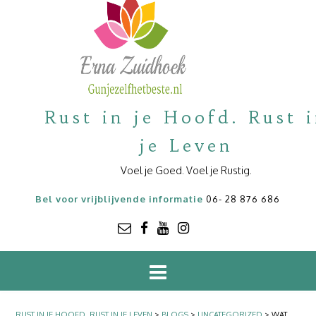
Rust in je Hoofd. Rust 
je Leven
Voel je Goed. Voel je Rustig.
Bel voor vrijblijvende informatie
06- 28 876 686
RUST IN JE HOOFD. RUST IN JE LEVEN
>
BLOGS
>
UNCATEGORIZED
>
WAT