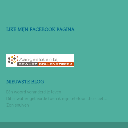
LIKE MIJN FACEBOOK PAGINA
NIEUWSTE BLOG
Eén woord veranderd je leven
Dit is wat er gebeurde toen ik mijn telefoon thuis liet….
Zon snuiven