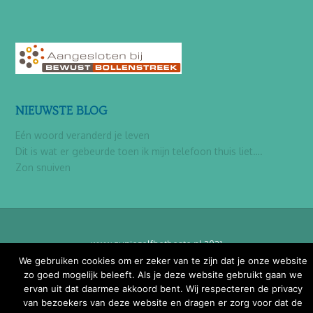
NIEUWSTE BLOG
Eén woord veranderd je leven
Dit is wat er gebeurde toen ik mijn telefoon thuis liet….
Zon snuiven
www.gunjezelfhetbeste.nl 2021
We gebruiken cookies om er zeker van te zijn dat je onze website
zo goed mogelijk beleeft. Als je deze website gebruikt gaan we
ervan uit dat daarmee akkoord bent. Wij respecteren de privacy
van bezoekers van deze website en dragen er zorg voor dat de