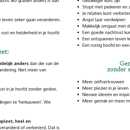
Gelukkiger kunt zijn
llicht 180 graden anders is dan
Stopt met piekeren en
Je relaties kunt verbete
Angst laat verdwijnen
je leven zeker gaan veranderen.
Makkelijk omgaat met d
Een goede nachtrust ku
rust en helderheid in je hoofd
Een ontspannen leven k
Een rustig hoofd en een 
et:
Gen
idelijk anders
dan die van de
zonder s
andering. Niet meer van
Meer zelfvertrouwen
Meer plezier in je leven
st in je hoofd zonder gedoe.
Nieuwe ideeën en inspir
Meer gemak en meer mo
ingen te 'herkauwen'. We
pleet, heel en
veranderd of verbeterd. Dat is