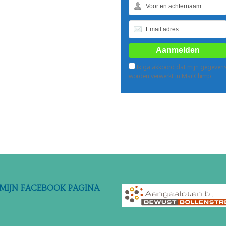
Ik ga akkoord dat mijn gegeven
worden verwerkt in MailChimp
 MIJN FACEBOOK PAGINA