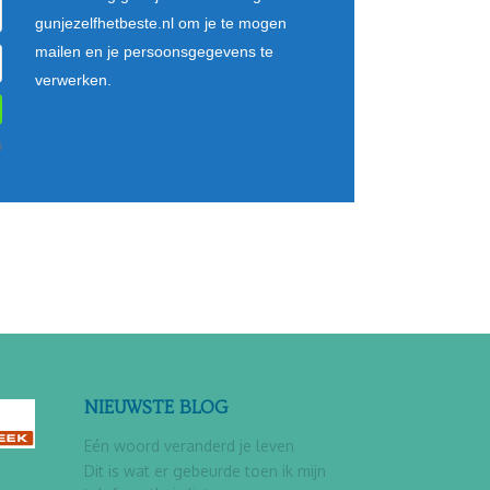
gunjezelfhetbeste.nl om je te mogen
mailen en je persoonsgegevens te
verwerken.
s
NIEUWSTE BLOG
Eén woord veranderd je leven
Dit is wat er gebeurde toen ik mijn