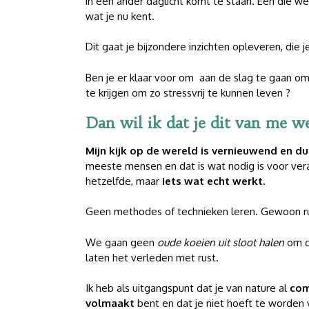
in een ander daglicht komt te staan. Eén die we
wat je nu kent.
Dit gaat je bijzondere inzichten opleveren, die 
Ben je er klaar voor om aan de slag te gaan om 
te krijgen om zo stressvrij te kunnen leven ?
Dan wil ik dat je dit van me we
Mijn kijk op de wereld is vernieuwend en du
meeste mensen en dat is wat nodig is voor ver
hetzelfde, maar
iets wat echt werkt.
Geen methodes of technieken leren. Gewoon ru
We gaan geen
oude koeien uit sloot halen
om d
laten het verleden met rust.
Ik heb als uitgangspunt dat je van nature al
com
volmaakt
bent en dat je niet hoeft te worden 