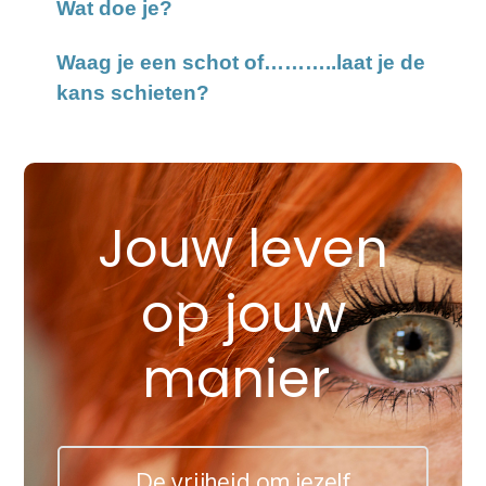
Wat doe je?
Waag je een schot of………..laat je de
kans schieten?
Jouw leven
op jouw
manier
De vrijheid om jezelf