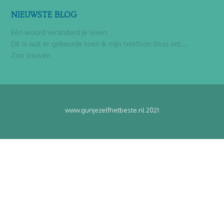
NIEUWSTE BLOG
Eén woord veranderd je leven
Dit is wat er gebeurde toen ik mijn telefoon thuis liet….
Zon snuiven
www.gunjezelfhetbeste.nl 2021