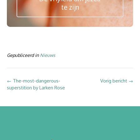
te zijn
Gepubliceerd in
Nieuws
Bericht
←
The-most-dangerous-
Vorig bericht
→
superstition by Larken Rose
navigatie