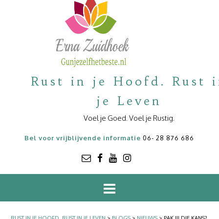
Rust in je Hoofd. Rust 
je Leven
Voel je Goed. Voel je Rustig.
Bel voor vrijblijvende informatie
06- 28 876 686
RUST IN JE HOOFD. RUST IN JE LEVEN
>
BLOGS
>
NIEUWS
>
PAK JIJ DIE KANS?