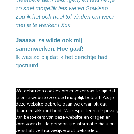
zo snel mogelijk iets weten Sowieso
zou ik het ook heel tof vinden om weer
met je te werken! Xxx
Jaaaaa, ze wilde ook mij
samenwerken. Hoe gaaf!
Ik was zo blij dat ik het berichtje had
gestuurd.
We gebruiken cookies om er zeker van te zijn dat
je onze website zo goed mogelijk beleeft. Als je
deze website gebruikt gaan we ervan uit dat
daarmee akkoord bent. Wij respecteren de privacy
van bezoekers van deze website en dragen er
zorg voor dat de persoonlijke informatie die u ons
verschaft vertrouwelijk wordt behandeld.