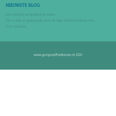
NIEUWSTE BLOG
Eén woord veranderd je leven
Dit is wat er gebeurde toen ik mijn telefoon thuis liet….
Zon snuiven
www.gunjezelfhetbeste.nl 2021